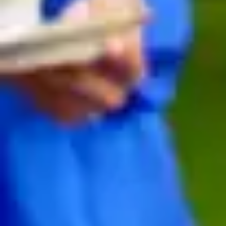
Năm
 1953, Công 
chúa
Elizabeth 
trẻ
tuổi
chính
thức
kế
vị
ngai
vàng
. 
Đòi
hỏi
một
sự
tôn
vinh
, 
một
lễ
vật
xứng
với
nữ
 hoàng cao 
quý
trong
dịp
đặc
biệt
này
, 
và
từ
đó
, 
một
công
thức
phối
trộn
tinh
tế
được
tạo
ra
sử
dụng
 whisky 
từ
Strathisla, 
nhà
máy
chưng
cất
lâu
đời
nhất
tại
vùng
cao 
nguyên
 Scotland. 
Loại
rượu
này
được
đặt
tên
là
Royal Salute – 
lấy
cảm