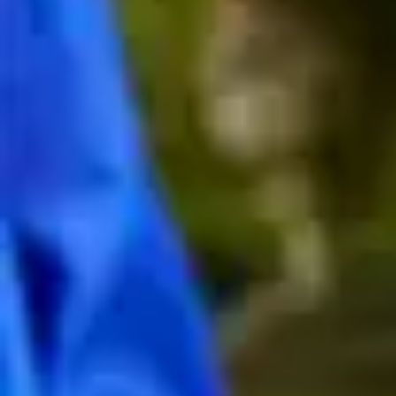
LỊCH SỬ
Câu chuyện

của chúng tôi
Lấy
cảm
hứng
từ
niềm
đam
mê
giá
trị
truyền
thống
, 
ra
đời
như
một
sự
tôn
vinh
dành
cho
nữ
 hoàng, 
tạo
nên
bởi
tham
vọng
đạt
tới
sự
hoàn
mỹ
. 
Câu
chuyện
của
 Royal Salute 
không
giống
với
bất
kỳ
loại
 whisky 
nào
khác
.