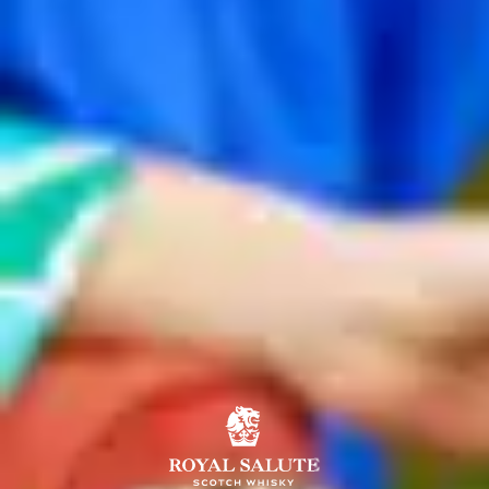
Đằng
sau
khát
 khao 
của
sự
hoàn
hảo
là
bí
mật
tạo
nên
thành
công
của
 Royal Salute 
– 
ẩn
chứa
trong
những
kho
rượu
 huyền 
thoại
trải
dài
khắp
 Scotland.
Trong suốt hàng thập kỷ, các nhà phối trộn tài ba của Royal Salute 
đã tận tụy thu thập và chưng cất những loại whisky đặc biệt. Đằng 
sau cánh cửa khóa kín, những dòng chảy sóng sánh này được cất 
giữ trong những thùng gỗ, trải qua thời gian dài ủ lên men, kiên 
nhẫn chờ tới khoảnh khắc tạo nên phép màu không tưởng.